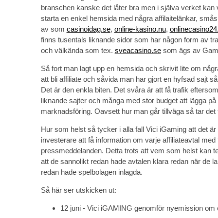
branschen kanske det låter bra men i själva verket kan 
starta en enkel hemsida med några affilaitelänkar, små
av som
casinoidag.se
,
online-kasino.nu
,
onlinecasino24
finns tusentals liknande sidor som har någon form av tra
och välkända som tex.
sveacasino.se
som ägs av Gam
Så fort man lagt upp en hemsida och skrivit lite om n
att bli affiliate och såvida man har gjort en hyfsad sajt 
Det är den enkla biten. Det svåra är att få trafik efterso
liknande sajter och många med stor budget att lägga på 
marknadsföring. Oavsett hur man går tillväga så tar det ti
Hur som helst så tycker i alla fall Vici iGaming att det är
investerare att få information om varje affiliateavtal me
pressmeddelanden. Detta trots att vem som helst kan tec
att de sannolikt redan hade avtalen klara redan när de
redan hade spelbolagen inlagda.
Så här ser utskicken ut:
12 juni - Vici iGAMING genomför nyemission om