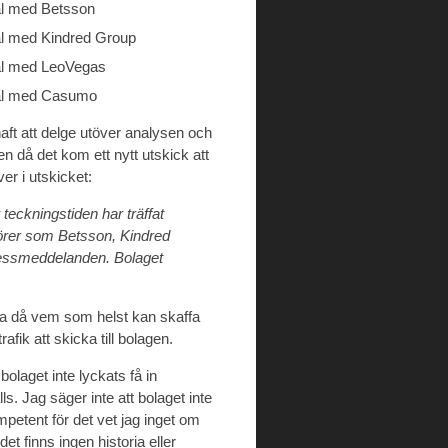
tal med Betsson
tal med Kindred Group
tal med LeoVegas
vtal med Casumo
aft att delge utöver analysen och
gen då det kom ett nytt utskick att
iver i utskicket:
teckningstiden har träffat
ktörer som Betsson, Kindred
essmeddelanden. Bolaget
ra då vem som helst kan skaffa
fik att skicka till bolagen.
bolaget inte lyckats få in
ls. Jag säger inte att bolaget inte
petent för det vet jag inget om
 finns ingen historia eller