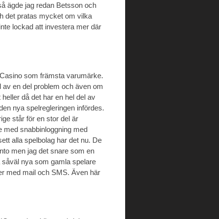
 så ägde jag redan Betsson och
h det pratas mycket om vilka
nte lockad att investera mer där
a Casino som främsta varumärke.
nd av en del problem och även om
t heller då det har en hel del av
 den nya spelregleringen infördes.
e står för en stor del är
gare med snabbinloggning med
sett alla spelbolag har det nu. De
onto men jag det snare som en
ka såväl nya som gamla spelare
nder med mail och SMS. Även här