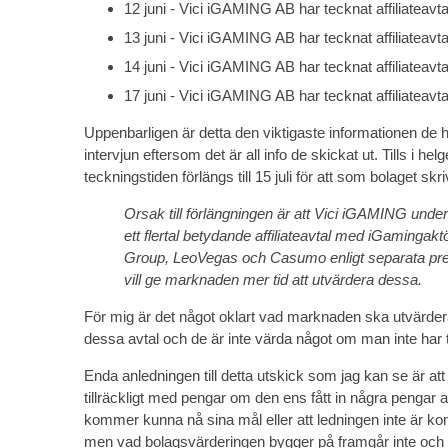
12 juni - Vici iGAMING AB har tecknat affiliateav
13 juni - Vici iGAMING AB har tecknat affiliateav
14 juni - Vici iGAMING AB har tecknat affiliateav
17 juni - Vici iGAMING AB har tecknat affiliatea
Uppenbarligen är detta den viktigaste informationen de h
intervjun eftersom det är all info de skickat ut. Tills i hel
teckningstiden förlängs till 15 juli för att som bolaget skr
Orsak till förlängningen är att Vici iGAMING under 
ett flertal betydande affiliateavtal med iGaminga
Group, LeoVegas och Casumo enligt separata pr
vill ge marknaden mer tid att utvärdera dessa.
För mig är det något oklart vad marknaden ska utvärde
dessa avtal och de är inte värda något om man inte har tra
Enda anledningen till detta utskick som jag kan se är att 
tillräckligt med pengar om den ens fått in några pengar al
kommer kunna nå sina mål eller att ledningen inte är kom
men vad bolagsvärderingen bygger på framgår inte och det