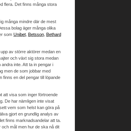
ed flera. Det finns många stora
sig många mindre där de mest
Dessa bolag äger många olika
jter som
Unibet
,
Betsson
,
Bethard
 upp av större aktörer medan en
sajter och växt sig stora medan
andra inte. Att ta in pengar i
gång men de som jobbar med
n finns en del pengar till löpande
ot att visa som inger förtroende
ag. De har nämligen inte visat
 sett vem som helst kan göra på
älva gjort en grundlig analys av
et finns marknadsandelar att ta.
er och mål men hur de ska nå dit