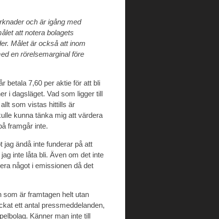
marknader och är igång med
let att notera bolagets
er. Målet är också att inom
ed en rörelsemarginal före
r betala 7,60 per aktie för att bli
er i dagsläget. Vad som ligger till
llt som vistas hittills är
ulle kunna tänka mig att värdera
på framgår inte.
t jag ändå inte funderar på att
ag inte låta bli. Även om det inte
tera något i emissionen då det
 som är framtagen helt utan
ickat ett antal pressmeddelanden,
pelbolag. Känner man inte till