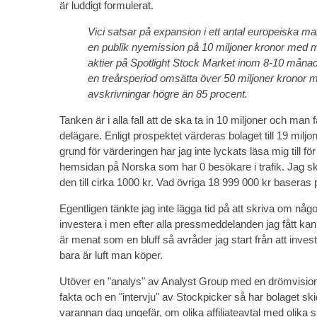
är luddigt formulerat.
Vici satsar på expansion i ett antal europeiska 
en publik nyemission på 10 miljoner kronor med må
aktier på Spotlight Stock Market inom 8-10 månad
en treårsperiod omsätta över 50 miljoner kronor m
avskrivningar högre än 85 procent.
Tanken är i alla fall att de ska ta in 10 miljoner och man få
delägare. Enligt prospektet värderas bolaget till 19 miljon
grund för värderingen har jag inte lyckats läsa mig till för a
hemsidan på Norska som har 0 besökare i trafik. Jag sk
den till cirka 1000 kr. Vad övriga 18 999 000 kr baseras 
Egentligen tänkte jag inte lägga tid på att skriva om någo
investera i men efter alla pressmeddelanden jag fått kan j
är menat som en bluff så avråder jag start från att inves
bara är luft man köper.
Utöver en "analys" av Analyst Group med en drömvision
fakta och en "intervju" av Stockpicker så har bolaget sk
varannan dag ungefär, om olika affiliateavtal med olika s