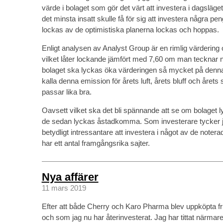
värde i bolaget som gör det värt att investera i dagsläget
det minsta insatt skulle få för sig att investera några p
lockas av de optimistiska planerna lockas och hoppas.
Enligt analysen av Analyst Group är en rimlig värderin
vilket låter lockande jämfört med 7,60 om man tecknar n
bolaget ska lyckas öka värderingen så mycket på denna
kalla denna emission för årets luft, årets bluff och åre
passar lika bra.
Oavsett vilket ska det bli spännande att se om bolaget 
de sedan lyckas åstadkomma. Som investerare tycker jag
betydligt intressantare att investera i något av de note
har ett antal framgångsrika sajter.
Nya affärer
11 mars 2019
Efter att både Cherry och Karo Pharma blev uppköpta fr
och som jag nu har återinvesterat. Jag har tittat närmar