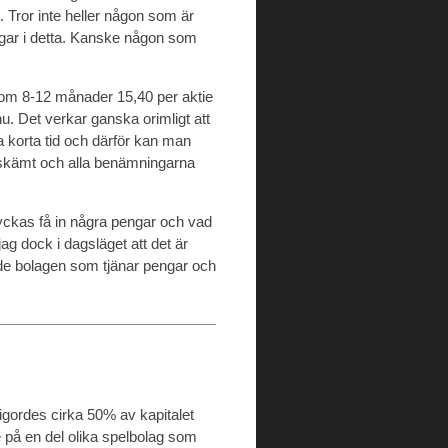
. Tror inte heller någon som är
engar i detta. Kanske någon som
g om 8-12 månader 15,40 per aktie
u. Det verkar ganska orimligt att
 korta tid och därför kan man
ts skämt och alla benämningarna
lyckas få in några pengar och vad
 dock i dagsläget att det är
rade bolagen som tjänar pengar och
igordes cirka 50% av kapitalet
e på en del olika spelbolag som