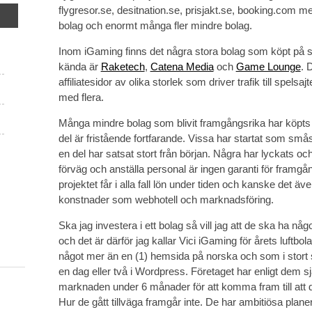
flygresor.se, desitnation.se, prisjakt.se, booking.com m
bolag och enormt många fler mindre bolag.
Inom iGaming finns det några stora bolag som köpt på 
kända är
Raketech
,
Catena Media
och
Game Lounge
. 
affiliatesidor av olika storlek som driver trafik till spelsa
med flera.
Många mindre bolag som blivit framgångsrika har köpts
del är fristående fortfarande. Vissa har startat som små
en del har satsat stort från början. Några har lyckats och 
förväg och anställa personal är ingen garanti för fram
projektet får i alla fall lön under tiden och kanske det äve
konstnader som webhotell och marknadsföring.
Ska jag investera i ett bolag så vill jag att de ska ha någ
och det är därför jag kallar Vici iGaming för årets luftbol
något mer än en (1) hemsida på norska och som i stort
en dag eller två i Wordpress. Företaget har enligt dem sj
marknaden under 6 månader för att komma fram till att d
Hur de gått tillväga framgår inte. De har ambitiösa plan