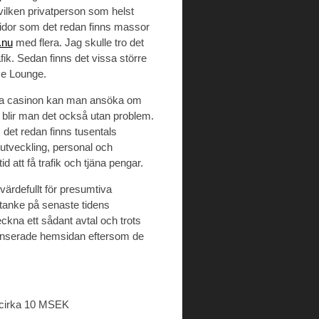
vilken privatperson som helst
sidor som det redan finns massor
.nu
med flera. Jag skulle tro det
fik. Sedan finns det vissa större
e Lounge.
ågra casinon kan man ansöka om
så blir man det också utan problem.
m det redan finns tusentals
utveckling, personal och
d att få trafik och tjäna pengar.
 värdefullt för presumtiva
d tanke på senaste tidens
kna ett sådant avtal och trots
 lanserade hemsidan eftersom de
 cirka 10 MSEK