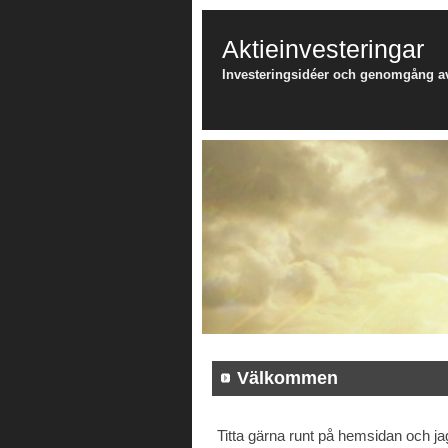
Aktieinvesteringar
Investeringsidéer och genomgång av 
Välkommen
Titta gärna runt på hemsidan och ja