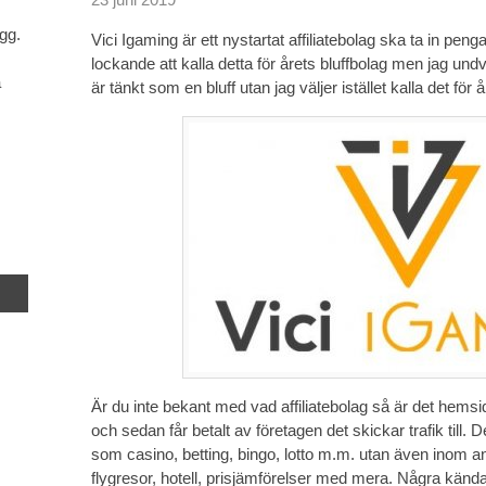
gg.
Vici Igaming är ett nystartat affiliatebolag ska ta in pen
lockande att kalla detta för årets bluffbolag men jag und
a
är tänkt som en bluff utan jag väljer istället kalla det för å
Är du inte bekant med vad affiliatebolag så är det hem
och sedan får betalt av företagen det skickar trafik till. 
som casino, betting, bingo, lotto m.m. utan även inom a
flygresor, hotell, prisjämförelser med mera. Några kända