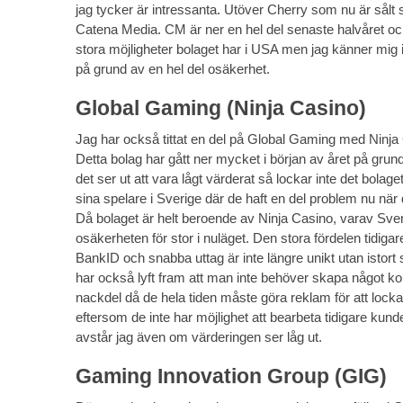
jag tycker är intressanta. Utöver Cherry som nu är sålt
Catena Media. CM är ner en hel del senaste halvåret oc
stora möjligheter bolaget har i USA men jag känner mig i
på grund av en hel del osäkerhet.
Global Gaming (Ninja Casino)
Jag har också tittat en del på Global Gaming med Ninj
Detta bolag har gått ner mycket i början av året på gru
det ser ut att vara lågt värderat så lockar inte det bolage
sina spelare i Sverige där de haft en del problem nu när
Då bolaget är helt beroende av Ninja Casino, varav Sverig
osäkerheten för stor i nuläget. Den stora fördelen tidi
BankID och snabba uttag är inte längre unikt utan istort 
har också lyft fram att man inte behöver skapa något k
nackdel då de hela tiden måste göra reklam för att loc
eftersom de inte har möjlighet att bearbeta tidigare ku
avstår jag även om värderingen ser låg ut.
Gaming Innovation Group (GIG)