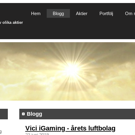
Hem
Blogg
Aktier
Portfölj
Om 
olika aktier
Blogg
Vici iGaming - årets luftbolag
g
23 juni 2019